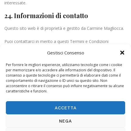
interessate.
24. Informazioni di contatto
Questo sito web è di proprietà e gestito da Carmine Magliocca.
Puoi contattarci in merito a questi Termini e Condizioni
scrivendoci o inviandoci un'e-mail al seguente indirizzo:
Gestisci Consenso
ti.yhpargotohpcm@ofni
VIA CATULLO 43
Per fornire le migliori esperienze, utilizziamo tecnologie come i cookie
per memorizzare e/o accedere alle informazioni del dispositivo. Il
00071 Pomezia (RM)
consenso a queste tecnologie ci permetterà di elaborare dati come il
comportamento di navigazione o ID unici su questo sito. Non
25. Scarica
acconsentire o ritirare il consenso può influire negativamente su alcune
caratteristiche e funzioni.
Puoi anche
scaricare
i nostri Termini e Condizioni in formato
PDF.
ACCETTA
NEGA